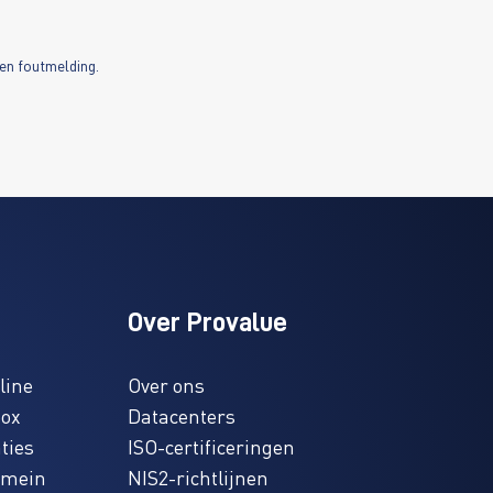
een foutmelding.
Over Provalue
line
Over ons
box
Datacenters
ties
ISO-certificeringen
omein
NIS2-richtlijnen