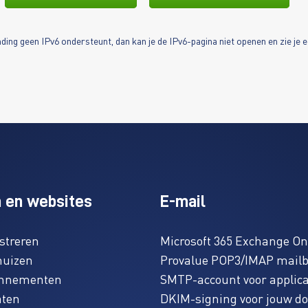
nding geen IPv6 ondersteunt, dan kan je de IPv6-pagina niet openen en zie je 
 en websites
E-mail
streren
Microsoft 365 Exchange On
huizen
Provalue POP3/IMAP mail
onnementen
SMTP-account voor applica
aten
DKIM-signing voor jouw d